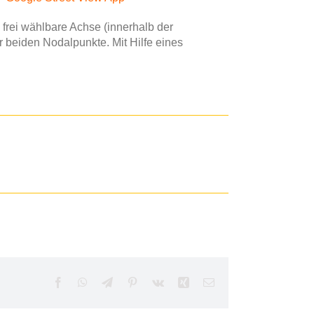
frei wählbare Achse (innerhalb der
 beiden Nodalpunkte. Mit Hilfe eines
Facebook
WhatsApp
Telegram
Pinterest
Vk
Xing
E-
Mail