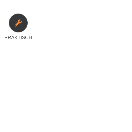
nell Akkus leer sind, besonders bei kalten
gesichts eines solchen Problems beim
onstruierten wir den Halter so, sodass die
ch bleibt. Dies ermöglicht Ihnen eine
en und müssen nicht länger befürchten,
PRAKTISCH
zum ungünstigsten Zeitpunkt ausgeht.