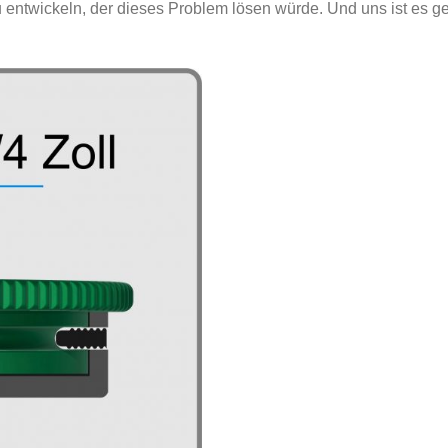
u entwickeln, der dieses Problem lösen würde. Und uns ist es g
Mit unserem Nodalpunk
korrekten Ort. Das be
Ergebnis. Professionelle
Der Adapter ist so konzi
machen müssen, dass Ihr 
umschließt fest das Tele
praktisch bei Aktivitä
Smartphones gle