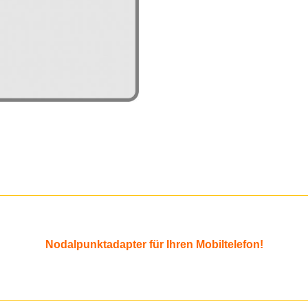
wir alle wissen, wie sch
Außenbedingungen. An
Panoramafotografieren, k
Ladebuchse zugängli
Powerbank anzuschließ
dass Ihr Telefon 
Nodalpunktadapter für Ihren Mobiltelefon!