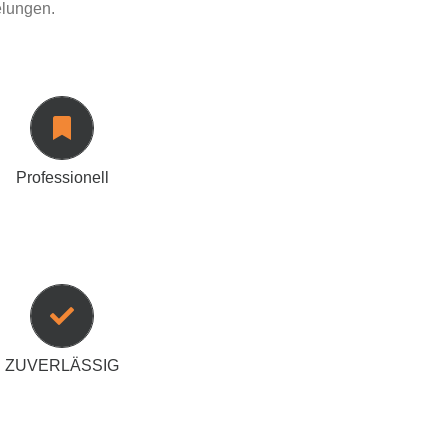
elungen.
tadapter bleibt der Nodalpunkt stets am
deutet, ein garantiert verzerrungsfreies
 Panoramafotos zu erstellen, ist einfacher
als Sie denken.
Professionell
piert, dass Sie sich keine Gedanken darüber
Telefon rausfällt oder wackelt. Der Halter
fon und hält es sicher! Dies ist besonders
ten und an Orten, wo ein Fallenlassen des
ichermaßen den Verlust bedeutet.
ZUVERLÄSSIG